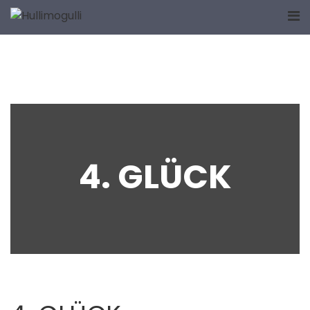
Home
NACH ART DES HAUSES
EURE BESTELLUNG BITTE
IDEEN-KÜCHE
KONTAKT/DATENSCHUTZ
4. GLÜCK