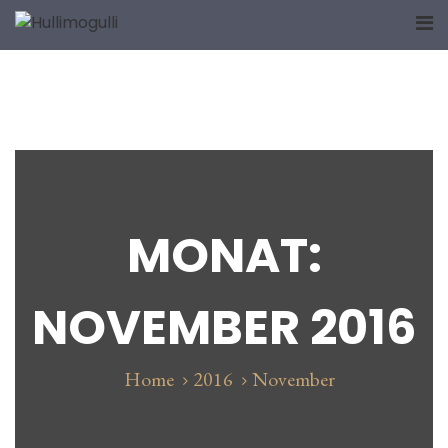
Home
NACH ART DES HAUSES
EURE BESTELLUNG BITTE
IDEEN-KÜCHE
KONTAKT/DATENSCHUTZ
MONAT:
NOVEMBER 2016
Home
2016
November